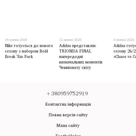
24 липня 2026
12 липня 2026
6 липня 2026
Nike готується до нового
Adidas представляє
Adidas готу
сезону з набором Bold
TRIONDA FINAL
сезону 26/
Break 'Em Pack
напередодні
«Chaos vs C
визначальних моментів
Чемпіонату світу
+380959752919
Контактна інформація
Повна версія сайту
Мапа сайту
Footballplus