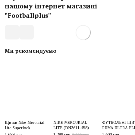
нашому інтернет магазині
"Footballplus"
Ми рекомендуємо
Щитки Nike Mercurial
NIKE MERCURIAL
ФУТБОЛЬНІ ЩИ
Lite Superlock
LITE (DN3611-458)
PUMA ULTRA FL
(DN3609-101)
FOOTBALL SLEE
1 699 грн
1 299 грн
1 600 грн
2 200 грн