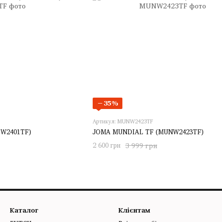
−35%
Артикул: MUNW2423TF
SW2401TF)
JOMA MUNDIAL TF (MUNW2423TF)
2 600 грн
3 999 грн
Каталог
Клієнтам