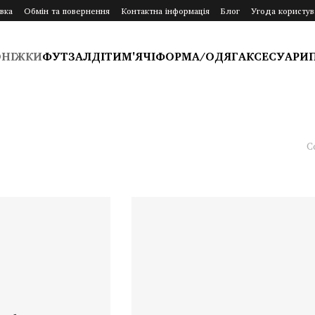
вка
Обмін та повернення
Контактна інформація
Блог
Угода користув
ОНІЖКИ
ФУТЗАЛ
ДІТИ
М'ЯЧІ
ФОРМА/ОДЯГ
АКСЕСУАРИ
С