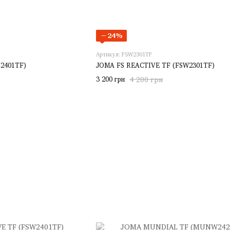
−24%
Артикул: FSW2301TF
2401TF)
JOMA FS REACTIVE TF (FSW2301TF)
3 200 грн
4 200 грн