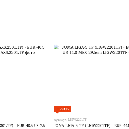
−39%
Артикул: LIGW2201TF
1.TF) - EUR-40.5 US-7.5
JOMA LIGA-5 TF (LIGW2201TF) - EUR-44.5