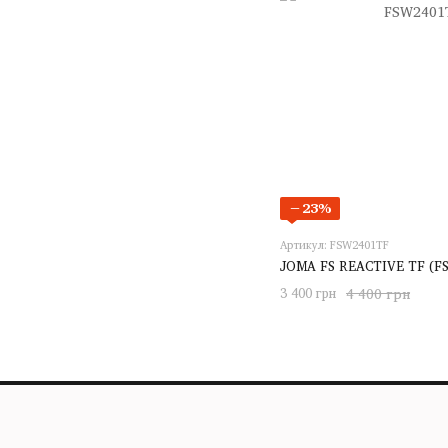
−23%
Артикул: FSW2401TF
JOMA FS REACTIVE TF (F
3 400 грн
4 400 грн