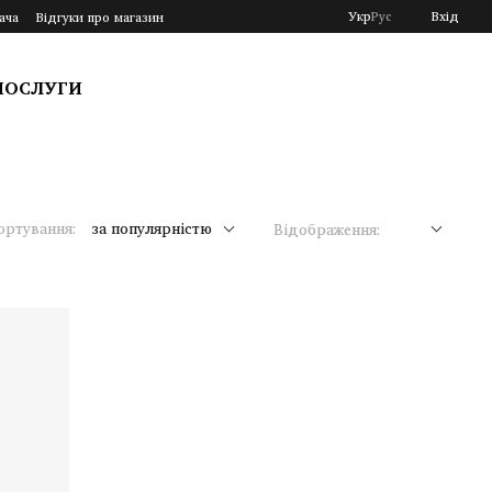
Укр
Рус
Вхід
ача
Відгуки про магазин
ПОСЛУГИ
ортування:
за популярністю
Відображення: