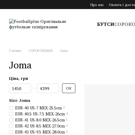
Перейти до основного контенту
Про нас
Оплата і доста
БУТСИ
СОРОК
Головна
СОРОКОНІЖКИ
Joma
Joma
Ціна, грн
Від Ціна, грн
До Ціна, грн
ОК
Size Joma
EUR-40 US-7 MEX-25.5cm
3
EUR-40.5 US-7.5 MEX-26cm
4
EUR-41 US-8.0 MEX-26.5cm
1
EUR-42 US-8.5 MEX-27.0cm
3
EUR-43 US-9.5 MEX-28.0cm
2