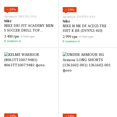
−24%
−19%
Артикул: DR1352-010
Артикул: DV9753-410
Nike
Nike
NIKE DRI-FIT ACADEMY MEN
NIKE M NK DF ACD23 TRK
S SOCCER DRILL TOP
SUIT K BR (DV9753-410)
(DR1352-010)
3 400 грн
2 999 грн
4 500 грн
3 700 грн
В наявності
В наявності
−19%
−18%