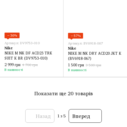
−36%
−57%
Артикул: DV9753-010
Артикул: BV6918-067
Nike
Nike
NIKE M NK DF ACD23 TRK
NIKE M NK DRY ACD20 JKT K
SUIT K BR (DV9753-010)
(BV6918-067)
2 999 грн
1 500 грн
4 700 грн
3 500 грн
В наявності
В наявності
Показати ще 20 товарів
Назад
Вперед
1
з 5