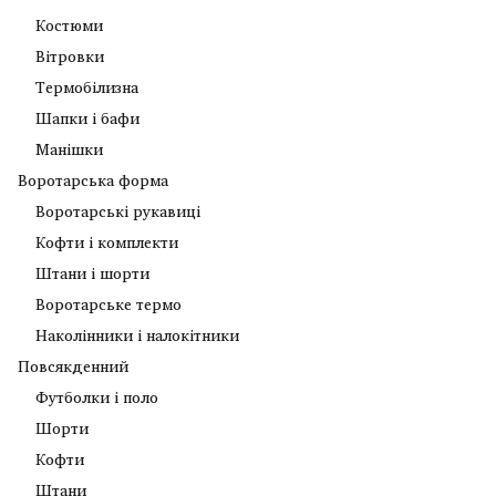
Костюми
Вітровки
Термобілизна
Шапки і бафи
Манішки
Воротарська форма
Воротарські рукавиці
Кофти і комплекти
Штани і шорти
Воротарське термо
Наколінники і налокітники
Повсякденний
Футболки і поло
Шорти
Кофти
Штани