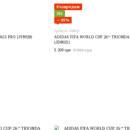
Розпродаж
Хіт
−35%
Артикул: JD8021
LS PRO (JY8928)
ADIDAS FIFA WORLD CUP 26™ TRIONDA
(JD8021)
5 200 грн
8 000 грн