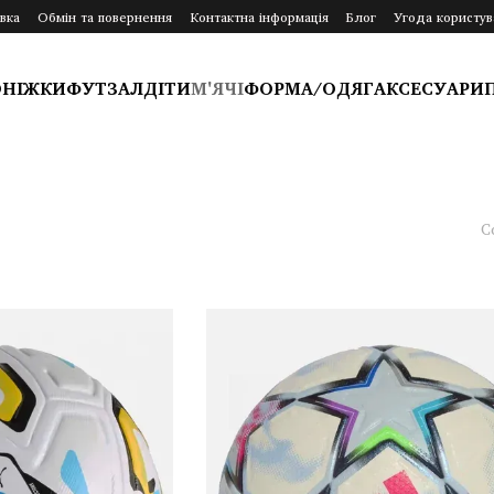
вка
Обмін та повернення
Контактна інформація
Блог
Угода користув
ОНІЖКИ
ФУТЗАЛ
ДІТИ
М'ЯЧІ
ФОРМА/ОДЯГ
АКСЕСУАРИ
С