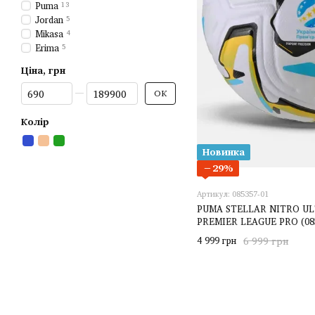
Puma
13
Jordan
5
Mikasa
4
Erima
5
Ціна, грн
Від Ціна, грн
До Ціна, грн
ОК
Колір
Новинка
−29%
Артикул: 085357-01
PUMA STELLAR NITRO U
PREMIER LEAGUE PRO (085
4 999 грн
6 999 грн