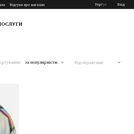
Укр
Рус
Вхід
ача
Відгуки про магазин
ПОСЛУГИ
ортування:
за популярністю
Відображення: