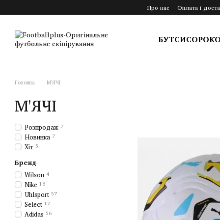
Перейти до основного контенту
Про нас
Оплата і доста
БУТСИ
СОРОК
Головна
М'ЯЧІ
М'ЯЧІ
Розпродаж
7
Новинка
7
Хіт
5
Бренд
Wilson
4
Nike
16
Uhlsport
57
Select
17
Adidas
56