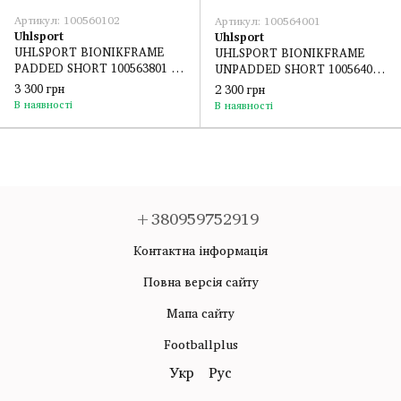
Артикул: 100560102
Артикул: 100564001
Uhlsport
Uhlsport
UHLSPORT BIONIKFRAME
UHLSPORT BIONIKFRAME
PADDED SHORT 100563801 - S
UNPADDED SHORT 100564001
- 1164 cm
- S - 1164 cm
3 300 грн
2 300 грн
В наявності
В наявності
+380959752919
Контактна інформація
Повна версія сайту
Мапа сайту
Footballplus
Укр
Рус