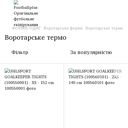
ФОРМА/ОДЯГ
Воротарська форма
Воротарське термо
Воротарське термо
Фільтр
За популярністю