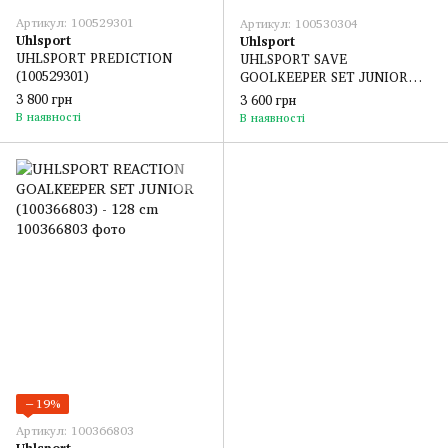
Артикул: 100529301
Артикул: 100530304
Uhlsport
Uhlsport
UHLSPORT PREDICTION
UHLSPORT SAVE
(100529301)
GOOLKEEPER SET JUNIOR
(100530304) - 128 cm
3 800 грн
3 600 грн
В наявності
В наявності
−19%
Артикул: 100366803
Uhlsport