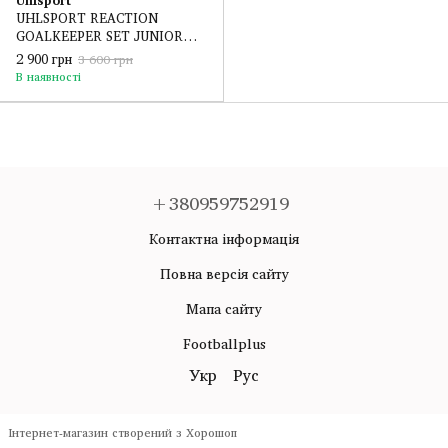
UHLSPORT REACTION
GOALKEEPER SET JUNIOR
(100366803) - 128 cm
2 900 грн
3 600 грн
В наявності
+380959752919
Контактна інформація
Повна версія сайту
Мапа сайту
Footballplus
Укр
Рус
Інтернет-магазин створений з Хорошоп