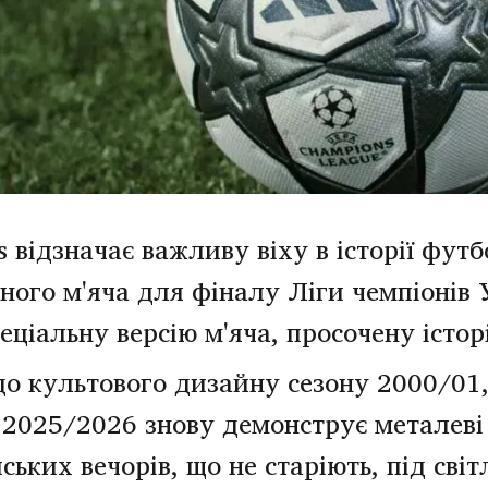
 відзначає важливу віху в історії футб
ного м'яча для фіналу Ліги чемпіоні
ціальну версію м'яча, просочену істор
о культового дизайну сезону 2000/01, 
025/2026 знову демонструє металеві сі
ських вечорів, що не старіють, під сві