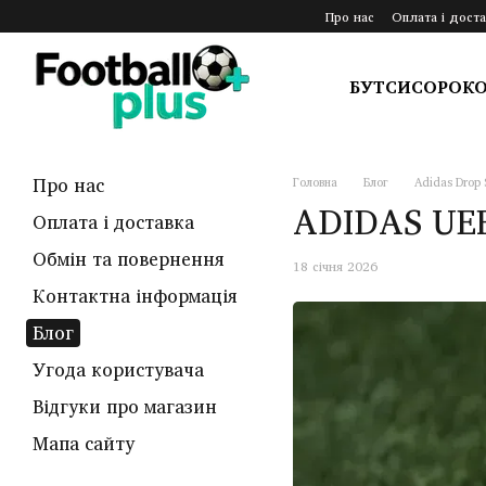
Перейти до основного контенту
Про нас
Оплата і доста
БУТСИ
СОРОК
Про нас
Головна
Блог
Adidas Drop 
ADIDAS UE
Оплата і доставка
Обмін та повернення
18 січня 2026
Контактна інформація
Блог
Угода користувача
Відгуки про магазин
Мапа сайту