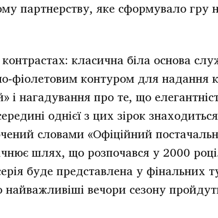
ому партнерству, яке сформувало гру н
 контрастах: класична біла основа слу
о-фіолетовим контуром для надання ко
й» і нагадування про те, що елегантніс
середині однієї з цих зірок знаходитьс
очений словами «Офіційний постачальн
ічнює шлях, що розпочався у 2000 році
серія буде представлена ​​у фінальних 
 найважливіші вечори сезону пройдуть 