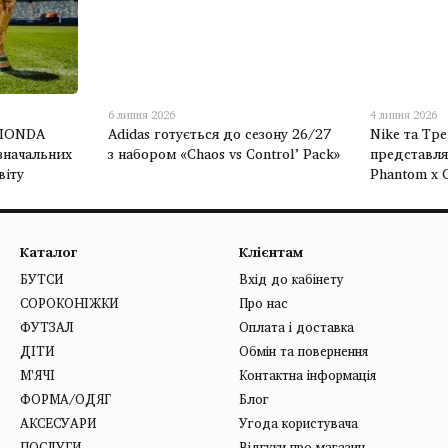
6 липня 2026
4 липня 2026
RIONDA
Adidas готується до сезону 26/27
Nike та Тре
значальних
з набором «Chaos vs Control’ Pack»
представля
віту
Phantom x C
Каталог
Клієнтам
БУТСИ
Вхід до кабінету
СОРОКОНІЖКИ
Про нас
ФУТЗАЛ
Оплата і доставка
ДІТИ
Обмін та повернення
М'ЯЧІ
Контактна інформація
ФОРМА/ОДЯГ
Блог
АКСЕСУАРИ
Угода користувача
ПОСЛУГИ
Відгуки про магазин