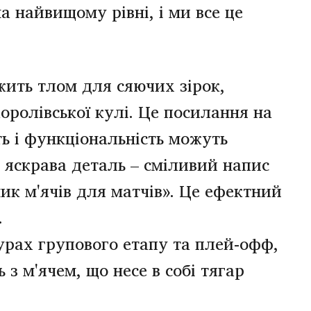
а найвищому рівні, і ми все це
жить тлом для сяючих зірок,
ролівської кулі. Це посилання на
ть і функціональність можуть
я яскрава деталь – сміливий напис
ик м'ячів для матчів». Це ефектний
.
турах групового етапу та плей-офф,
з м'ячем, що несе в собі тягар