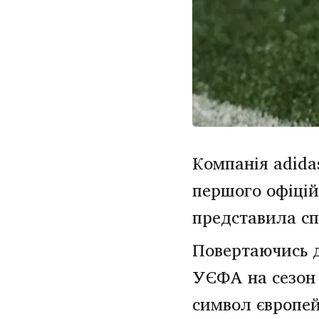
Компанія adidas
першого офіцій
представила спе
Повертаючись д
УЄФА на сезон 2
символ європей