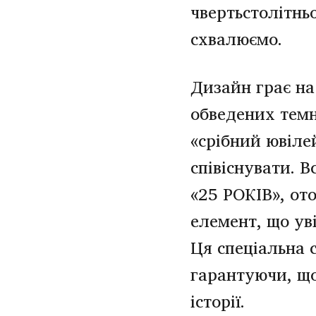
чвертьстолітнь
схвалюємо.
Дизайн грає на
обведених темн
«срібний ювіле
співіснувати. В
«25 РОКІВ», от
елемент, що ув
Ця спеціальна 
гарантуючи, що
історії.