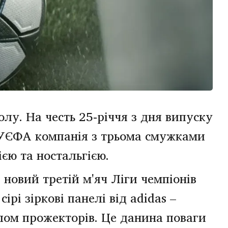
олу. На честь 25-річчя з дня випуску
в УЄФА компанія з трьома смужками
ією та ностальгією.
новий третій м'яч Ліги чемпіонів
рі зіркові панелі від adidas –
тлом прожекторів. Це данина поваги