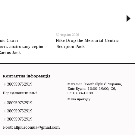
30 червня 2026
віс Скотт
Nike Drop the Mercurial-Centric
ють лімітовану серію
'Scorpion Pack'
actus Jack
Контактна інформація
+380959752919
Магазин: "Footballplus" Україна,
Київ Будні: 10:00–19:00; Сб,
Передзвонити вам?
Вс:10:00–18:00
Мапа проїзду
+380959752919
+380959752919
+380959752919
Footballpluscomua@gmail.com