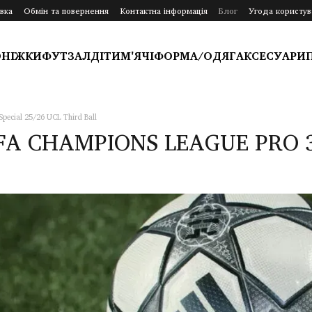
вка
Обмін та повернення
Контактна інформація
Блог
Угода користув
ОНІЖКИ
ФУТЗАЛ
ДІТИ
М'ЯЧІ
ФОРМА/ОДЯГ
АКСЕСУАРИ
Special 25/26 UCL Third Ball
FA CHAMPIONS LEAGUE PRO 3