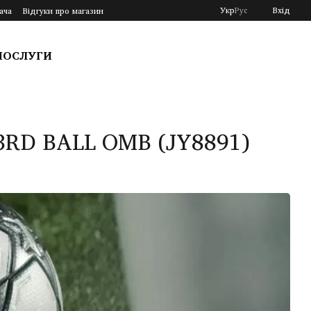
Укр
Рус
Вхід
ача
Відгуки про магазин
ПОСЛУГИ
RD BALL OMB (JY8891)