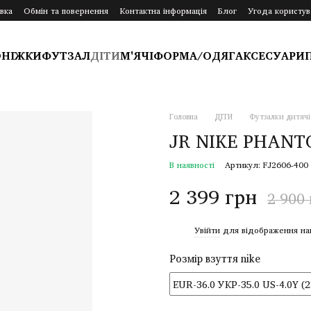
вка
Обмін та повернення
Контактна інформація
Блог
Угода користув
ОНІЖКИ
ФУТЗАЛ
ДІТИ
М'ЯЧІ
ФОРМА/ОДЯГ
АКСЕСУАРИ
Головна
ДІТИ
Футзалки дитячі
JR NIKE PHANTO
В наявності
Артикул: FJ2606-400
2 399 грн
2 900
%
Увійти
для відображення на
Розмір взуття nike