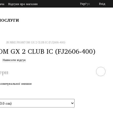
Укр
Рус
Вхід
ача
Відгуки про магазин
ПОСЛУГИ
JR NIKE PHANTOM GX 2 CLUB IC (FJ2606-400)
M GX 2 CLUB IC (FJ2606-400)
Написати відгук
 грн
копичувальної знижки