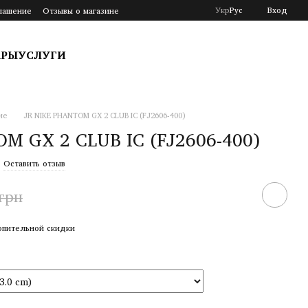
Укр
Рус
Вход
лашение
Отзывы о магазине
АРЫ
УСЛУГИ
ие
JR NIKE PHANTOM GX 2 CLUB IC (FJ2606-400)
M GX 2 CLUB IC (FJ2606-400)
Оставить отзыв
 грн
опительной скидки