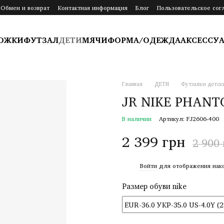
Обмен и возврат
Контактная информация
Блог
Пользовательское сог
ОЖКИ
ФУТЗАЛ
ДЕТИ
МЯЧИ
ФОРМА/ОДЕЖДА
АКСЕССУ
Главная
ДЕТИ
Футзалки детск
JR NIKE PHANTO
В наличии
Артикул: FJ2606-400
2 399 грн
2 900
%
Войти
для отображения нак
Размер обуви nike