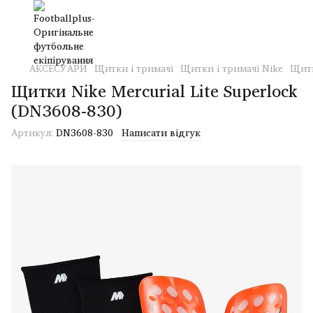
АКСЕСУАРИ
Щитки і тримачі
Щитки і тримачі Nike
Щитк
Щитки Nike Mercurial Lite Superlock
(DN3608-830)
Артикул:
DN3608-830
Написати відгук