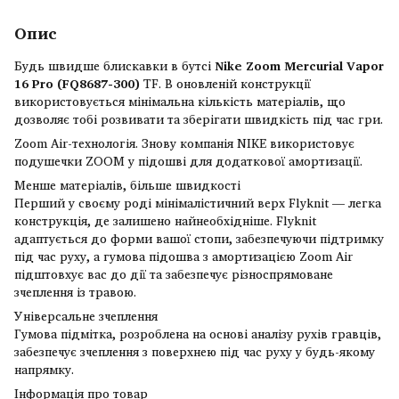
Опис
Будь швидше блискавки в бутсі
Nike Zoom Mercurial Vapor
16 Pro (FQ8687-300)
TF. В оновленій конструкції
використовується мінімальна кількість матеріалів, що
дозволяє тобі розвивати та зберігати швидкість під час гри.
Zoom Air-технологія. Знову компанія NIKE використовує
подушечки ZOOM у підошві для додаткової амортизації.
Менше матеріалів, більше швидкості
Перший у своєму роді мінімалістичний верх Flyknit — легка
конструкція, де залишено найнеобхідніше. Flyknit
адаптується до форми вашої стопи, забезпечуючи підтримку
під час руху, а гумова підошва з амортизацією Zoom Air
підштовхує вас до дії та забезпечує різноспрямоване
зчеплення із травою.
Універсальне зчеплення
Гумова підмітка, розроблена на основі аналізу рухів гравців,
забезпечує зчеплення з поверхнею під час руху у будь-якому
напрямку.
Інформація про товар