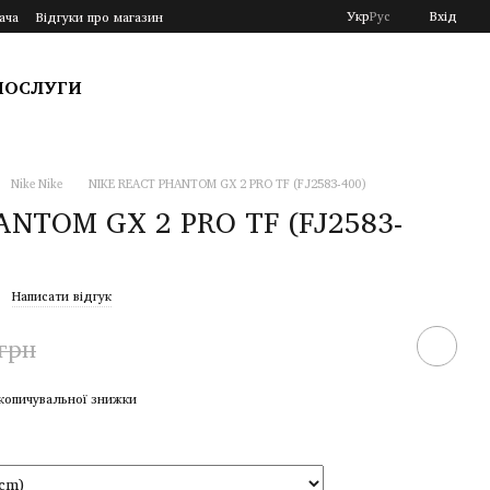
Укр
Рус
Вхід
ача
Відгуки про магазин
ПОСЛУГИ
Nike Nike
NIKE REACT PHANTOM GX 2 PRO TF (FJ2583-400)
ANTOM GX 2 PRO TF (FJ2583-
Написати відгук
 грн
копичувальної знижки