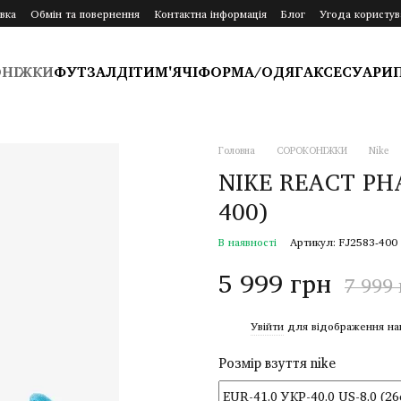
вка
Обмін та повернення
Контактна інформація
Блог
Угода користув
ОНІЖКИ
ФУТЗАЛ
ДІТИ
М'ЯЧІ
ФОРМА/ОДЯГ
АКСЕСУАРИ
Головна
СОРОКОНІЖКИ
Nike
NIKE REACT PH
400)
В наявності
Артикул: FJ2583-400
5 999 грн
7 999
%
Увійти
для відображення на
Розмір взуття nike