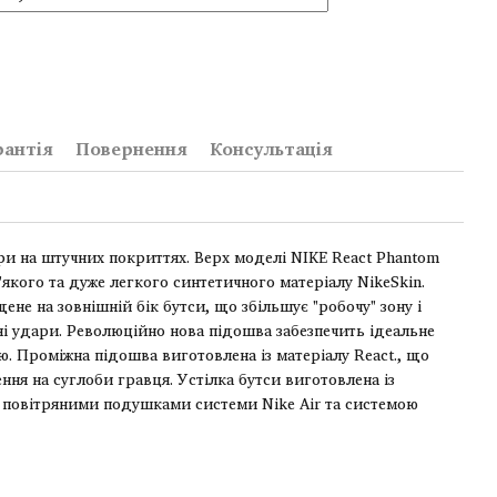
рантія
Повернення
Консультація
ри на штучних покриттях. Верх моделі NIKE React Phantom
'якого та дуже легкого синтетичного матеріалу NikeSkin.
не на зовнішній бік бутси, що збільшує "робочу" зону і
і удари. Революційно нова підошва забезпечить ідеальне
. Проміжна підошва виготовлена ​​із матеріалу React., що
я на суглоби гравця. Устілка бутси виготовлена ​​із
з повітряними подушками системи Nike Air та системою