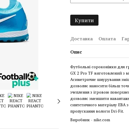
Купити
Доставка
Оплата
Га
Опис
Футбольні сороконіжки для г
GX 2 Pro TF виготовлений з м
Асиметричне шнурування зміще
дозволяє наносити більш точн
зчеплення з ігровою поверхнею
дозволяє зменшити навантаженн
синтетичного матеріалу ЕВА 
пропускання вологи Dri-Fit.
Виробник - nike.com