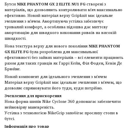
Бутси
NIKE PHANTOM GX 2 ELITE NU1 FG
створені з
матеріалів, що дозволяють контролювати м'яч максимально
ефективно. Новий матеріал верху Gripknit має ідеальне
зчеплення з м'ячем. Амортизуюча устілка забезпечує
тривалий комфорт, а особлива підошва дає миттєву
амортизацію для швидкого виконання ривків на високій
швидкості.
Нова текстура верху для нового покоління
NIKE PHANTOM
GX ELITE FG
була розроблена для максимальної
ефективності без зайвих матеріалів – всі елементи працюють
разом для таких гравців як Гаррі Кейн, Філ Фоден, Кевін Де
Брюйне.
Новий компонент для ідеального зчеплення з м'ячем
Матеріал верху Gripknit має ідеальне зчеплення з м'ячем, що
дозволяє спрямовувати його туди, куди потрібно.
Зчеплення для прискорення
Нова форма шипів Nike Cyclone 360 ​​допомагає забезпечити
неймовірну маневреність.
Устілка з технологією NikeGrip запобігає прослизу стопи в
бутсі.
Інформація про товар