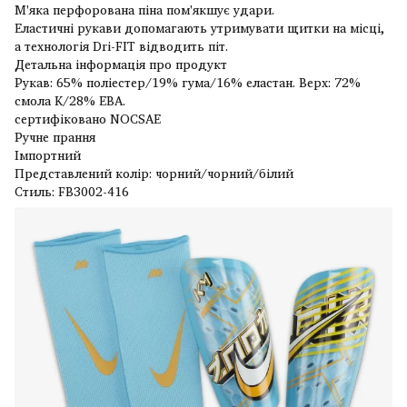
М'яка перфорована піна пом'якшує удари.
Еластичні рукави допомагають утримувати щитки на місці,
а технологія Dri-FIT відводить піт.
Детальна інформація про продукт
Рукав: 65% поліестер/19% гума/16% еластан. Верх: 72%
смола K/28% ЕВА.
сертифіковано NOCSAE
Ручне прання
Імпортний
Представлений колір: чорний/чорний/білий
Стиль: FB3002-416