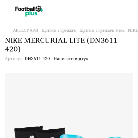
АКСЕСУАРИ
Щитки і тримачі
Щитки і тримачі Nike
NIKE
NIKE MERCURIAL LITE (DN3611-
420)
Артикул:
DN3611-420
Написати відгук