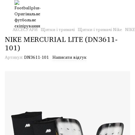
АКСЕСУАРИ
Щитки і тримачі
Щитки і тримачі Nike
NIKE
NIKE MERCURIAL LITE (DN3611-
101)
Артикул:
DN3611-101
Написати відгук