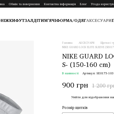
вка
Обмін та повернення
Контактна інформація
Блог
Угода користув
ОНІЖКИ
ФУТЗАЛ
ДІТИ
М'ЯЧІ
ФОРМА/ОДЯГ
АКСЕСУАРИ
Головна
АКСЕСУАРИ
Щитки і т
NIKE GUARD LOCK ELITE SLEEVE (SE0173-
NIKE GUARD LOC
S- (150-160 cm)
В наявності
Артикул: SE0173-103
900 грн
1 200 гр
%
Увійти
для відображення на
Розмір щитків