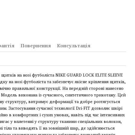
рантія
Повернення
Консультація
ї щитків на нозі футболіста NIKE GUARD LOCK ELITE SLEEVE
ку на нозі футболіста та забезпечує якісне кріплення щитків,
омічно правильної конструкції. На передній стороні нанесено
. Модель виконана із сучасного, синтетичного трикотажу. Цей
чну структуру, витримує деформації та добре розтягується
м. Застосування сучасної технології Dri-FIT дозволяє шкірі
йно в комфортних і сухих умовах, навіть під час інтенсивних
лягає у вплетенні у структуру тканини спеціальних волокон,
і тіла та виводять її на зовнішній шар, де здійснюється
міцно утримувати щитки та забезпечує тривалий термін