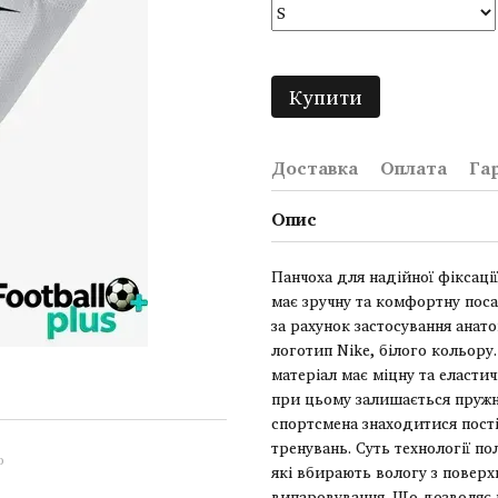
Купити
Доставка
Оплата
Га
Опис
Панчоха для надійної фіксаці
має зручну та комфортну посад
за рахунок застосування анат
логотип Nike, білого кольору
матеріал має міцну та еласти
при цьому залишається пружни
спортсмена знаходитися пості
тренувань. Суть технології по
ю
які вбирають вологу з поверхн
випаровування. Що дозволяє 