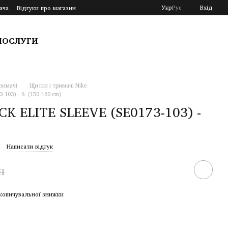
Укр
Рус
Вхід
ача
Відгуки про магазин
ПОСЛУГИ
римачі
Щитки і тримачі Nike
103) - S- (150-160 cm)
K ELITE SLEEVE (SE0173-103) -
Написати відгук
н
копичувальної знижки