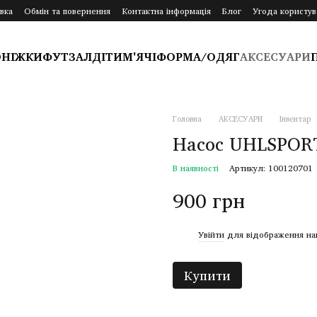
вка
Обмін та повернення
Контактна інформація
Блог
Угода користув
ОНІЖКИ
ФУТЗАЛ
ДІТИ
М'ЯЧІ
ФОРМА/ОДЯГ
АКСЕСУАРИ
Головна
АКСЕСУАРИ
Інвентар
Насос UHLSPOR
В наявності
Артикул: 100120701
900 грн
%
Увійти
для відображення на
Купити