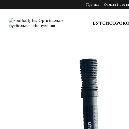
Перейти до основного контенту
Про нас
Оплата і доста
БУТСИ
СОРОК