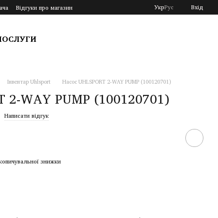
Укр
Рус
Вхід
ача
Відгуки про магазин
ПОСЛУГИ
Інвентар Uhlsport
Насос UHLSPORT 2-WAY PUMP (100120701)
T 2-WAY PUMP (100120701)
Написати відгук
копичувальної знижки