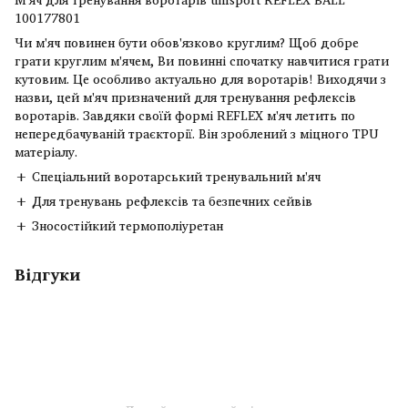
100177801
Чи м'яч повинен бути обов'язково круглим? Щоб добре
грати круглим м'ячем, Ви повинні спочатку навчитися грати
кутовим. Це особливо актуально для воротарів! Виходячи з
назви, цей м'яч призначений для тренування рефлексів
воротарів. Завдяки своїй формі REFLEX м'яч летить по
непередбачуваній траєкторії. Він зроблений з міцного TPU
матеріалу.
+ Спеціальний воротарський тренувальний м'яч
+ Для тренувань рефлексів та безпечних сейвів
+ Зносостійкий термополіуретан
Відгуки