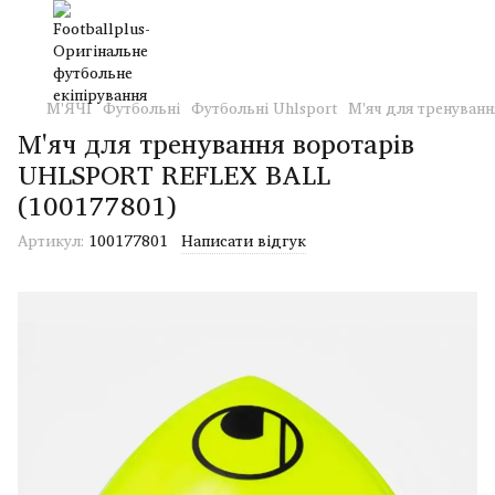
М'ЯЧІ
Футбольні
Футбольні Uhlsport
М'яч для тренуван
М'яч для тренування воротарів
UHLSPORT REFLEX BALL
(100177801)
Артикул:
100177801
Написати відгук