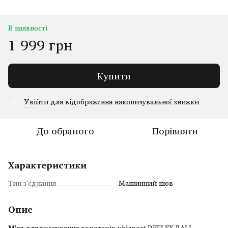
В наявності
1 999 грн
Купити
Увійти
для відображення накопичувальної знижки
%
До обраного
Порівняти
Характеристики
Тип з'єднання
Машинний шов
Опис
М'яч для тренування воротарів uhlsport REFLEX BALL