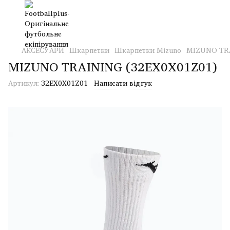
АКСЕСУАРИ
Шкарпетки
Шкарпетки Mizuno
MIZUNO TRA
MIZUNO TRAINING (32EX0X01Z01)
Артикул:
32EX0X01Z01
Написати відгук