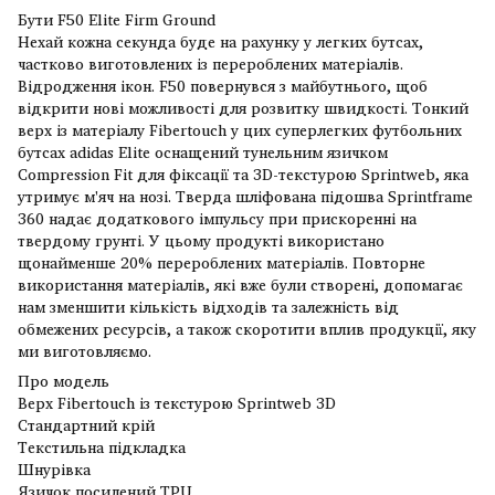
Бути F50 Elite Firm Ground
Нехай кожна секунда буде на рахунку у легких бутсах,
частково виготовлених із перероблених матеріалів.
Відродження ікон. F50 повернувся з майбутнього, щоб
відкрити нові можливості для розвитку швидкості. Тонкий
верх із матеріалу Fibertouch у цих суперлегких футбольних
бутсах adidas Elite оснащений тунельним язичком
Compression Fit для фіксації та 3D-текстурою Sprintweb, яка
утримує м'яч на нозі. Тверда шліфована підошва Sprintframe
360 ​​надає додаткового імпульсу при прискоренні на
твердому грунті. У цьому продукті використано
щонайменше 20% перероблених матеріалів. Повторне
використання матеріалів, які вже були створені, допомагає
нам зменшити кількість відходів та залежність від
обмежених ресурсів, а також скоротити вплив продукції, яку
ми виготовляємо.
Про модель
Верх Fibertouch із текстурою Sprintweb 3D
Стандартний крій
Текстильна підкладка
Шнурівка
Язичок посилений TPU