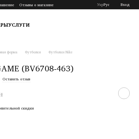
Укр
Рус
Вход
лашение
Отзывы о магазине
АРЫ
УСЛУГИ
овая форма
Футболки
Футболки Nike
GAME (BV6708-463)
Оставить отзыв
н
опительной скидки