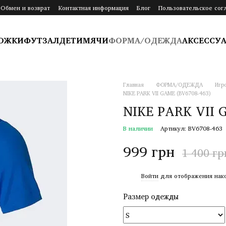
Обмен и возврат
Контактная информация
Блог
Пользовательское сог
ОЖКИ
ФУТЗАЛ
ДЕТИ
МЯЧИ
ФОРМА/ОДЕЖДА
АКСЕССУ
Главная
ФОРМА/ОДЕЖДА
Игр
NIKE PARK VII GAME (BV6708-463)
NIKE PARK VII 
В наличии
Артикул: BV6708-463
999 грн
1 400 гр
%
Войти
для отображения нак
Размер одежды