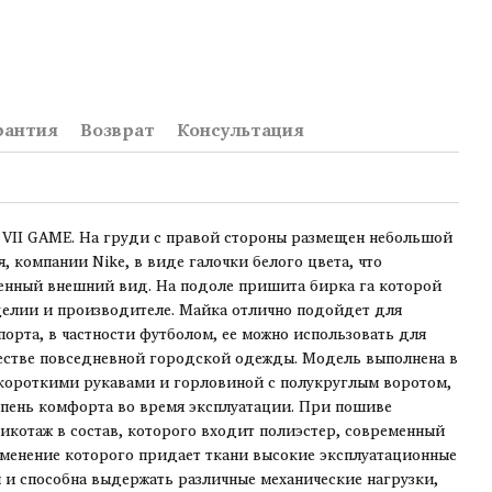
рантия
Возврат
Консультация
 VII GAME. На груди с правой стороны размещен небольшой
 компании Nike, в виде галочки белого цвета, что
енный внешний вид. На подоле пришита бирка га которой
елии и производителе. Майка отлично подойдет для
орта, в частности футболом, ее можно использовать для
честве повседневной городской одежды. Модель выполнена в
 короткими рукавами и горловиной с полукруглым воротом,
епень комфорта во время эксплуатации. При пошиве
икотаж в состав, которого входит полиэстер, современный
именение которого придает ткани высокие эксплуатационные
я и способна выдержать различные механические нагрузки,