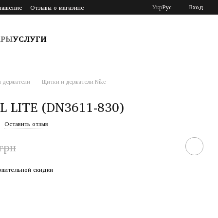
Укр
Рус
Вход
лашение
Отзывы о магазине
АРЫ
УСЛУГИ
 держатели
Щитки и держатели Nike
 LITE (DN3611-830)
Оставить отзыв
 грн
опительной скидки