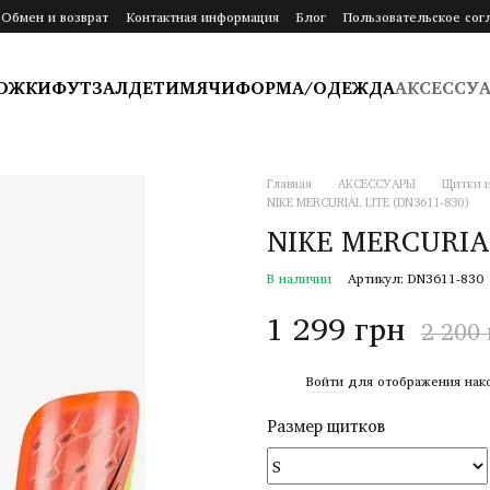
Обмен и возврат
Контактная информация
Блог
Пользовательское сог
ОЖКИ
ФУТЗАЛ
ДЕТИ
МЯЧИ
ФОРМА/ОДЕЖДА
АКСЕССУ
Главная
АКСЕССУАРЫ
Щитки и
NIKE MERCURIAL LITE (DN3611-830)
NIKE MERCURIAL
В наличии
Артикул: DN3611-830
1 299 грн
2 200
%
Войти
для отображения нак
Размер щитков