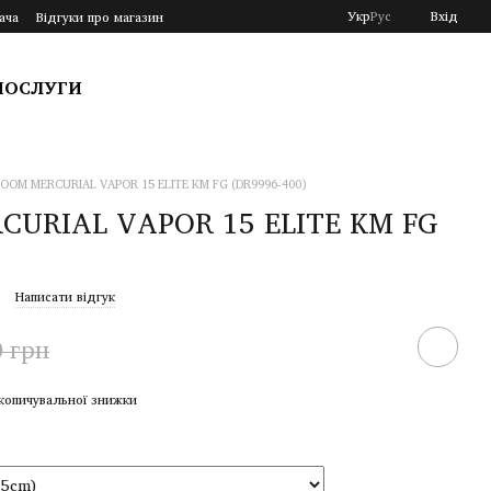
Укр
Рус
Вхід
ача
Відгуки про магазин
ПОСЛУГИ
ZOOM MERCURIAL VAPOR 15 ELITE KM FG (DR9996-400)
CURIAL VAPOR 15 ELITE KM FG
Написати відгук
0 грн
копичувальної знижки