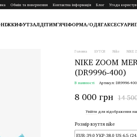
вка
Обмін та повернення
Контактна інформація
Блог
Угода користув
ОНІЖКИ
ФУТЗАЛ
ДІТИ
М'ЯЧІ
ФОРМА/ОДЯГ
АКСЕСУАРИ
Головна
БУТСИ
Nike
NIKE 
NIKE ZOOM MER
(DR9996-400)
В наявності
Артикул: DR9996-400
8 000 грн
14 50
%
Увійти
для відображення на
Розмір взуття nike