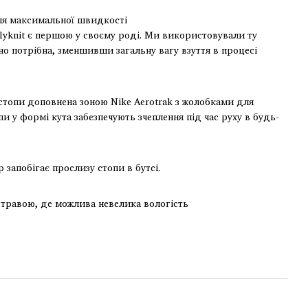
ля максимальної швидкості
Flyknit є першою у своєму роді. Ми використовували ту
сно потрібна, зменшивши загальну вагу взуття в процесі
стопи доповнена зоною Nike Aerotrak з жолобками для
 у формі кута забезпечують зчеплення під час руху в будь-
p запобігає прослизу стопи в бутсі.
 травою, де можлива невелика вологість