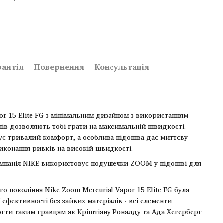
рантія
Повернення
Консультація
or 15 Elite FG з мінімальним дизайном з використанням
алів дозволяють тобі грати на максимальній швидкості.
чує тривалий комфорт, а особлива підошва дає миттєву
конання ривків на високій швидкості.
компанія NIKE використовує подушечки ZOOM у підошві для
го покоління Nike Zoom Mercurial Vapor 15 Elite FG була
ефективності без зайвих матеріалів - всі елементи
ти таким гравцям як Кріштіану Роналду та Ада Хегерберг