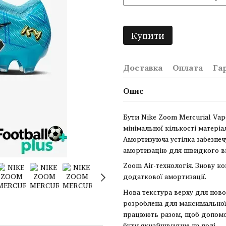
Купити
Доставка
Оплата
Га
Опис
Бути Nike Zoom Mercurial Vap
мінімальної кількості матері
Амортизуюча устілка забезпе
амортизацію для швидкого ви
Zoom Air-технологія. Знову 
додаткової амортизації.
Нова текстура верху для ново
розроблена для максимальної 
працюють разом, щоб допомог
бути якнайшвидше на полі.