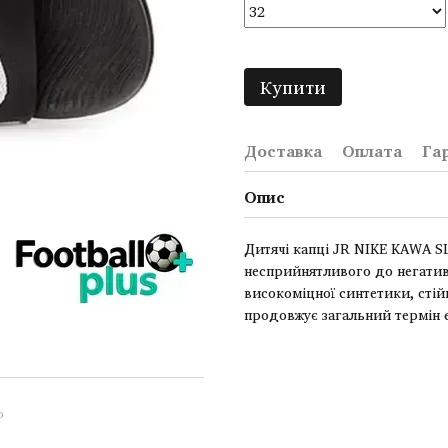
Купити
Доставка
Оплата
Га
Опис
Дитячі капці JR NIKE KAWA SL
несприйнятливого до негативн
високоміцної синтетики, сті
продовжує загальний термін 
ю