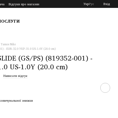
Укр
Рус
Вхід
ача
Відгуки про магазин
ПОСЛУГИ
Тапки Nike
1) - EUR-32.0 УКР-31.0 US-1.0Y (20.0 cm)
IDE (GS/PS) (819352-001) -
.0 US-1.0Y (20.0 cm)
Написати відгук
копичувальної знижки