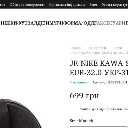
вка
Обмін та повернення
Контактна інформація
Блог
Угода користув
ОНІЖКИ
ФУТЗАЛ
ДІТИ
М'ЯЧІ
ФОРМА/ОДЯГ
АКСЕСУАРИ
Головна
АКСЕСУАРИ
Тапки
JR NIKE KAWA SLIDE (GS/PS) (819352-00
JR NIKE KAWA SL
EUR-32.0 УКР-31
В наявності
Артикул: 819352-001
699 грн
%
Увійти
для відображення на
Size Munich